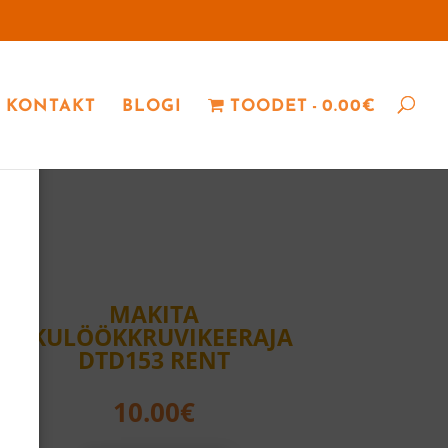
KONTAKT
BLOGI
TOODET
0.00€
MAKITA
AKULÖÖKKRUVIKEERAJA
DTD153 RENT
10.00
€