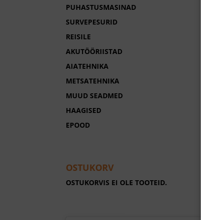
PUHASTUSMASINAD
SURVEPESURID
REISILE
AKUTÖÖRIISTAD
AIATEHNIKA
METSATEHNIKA
MUUD SEADMED
HAAGISED
EPOOD
OSTUKORV
OSTUKORVIS EI OLE TOOTEID.