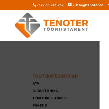
+372 56 243 252
kristo@tenoter.ee
TOOTEKATEGOORIAD
ATV
NIIDUTEHNIKA
TRAKTORI SEADMED
PAKETID