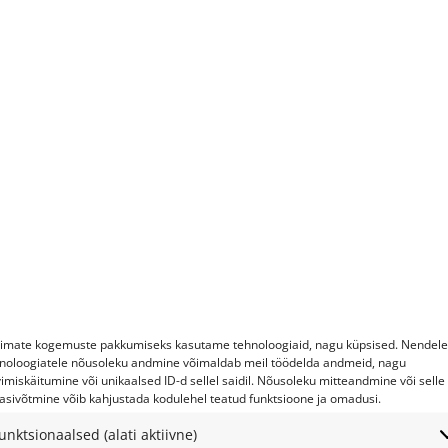
ITA AKUKETASSAAG
PINNASEPUUR (L)200M
680 RENT
(P)800MM 24H RENT
00
€
4.00
€
imate kogemuste pakkumiseks kasutame tehnoloogiaid, nagu küpsised. Nendele
noloogiatele nõusoleku andmine võimaldab meil töödelda andmeid, nagu
vimiskäitumine või unikaalsed ID-d sellel saidil. Nõusoleku mitteandmine või selle
Lahtiolekuajad:
asivõtmine võib kahjustada kodulehel teatud funktsioone ja omadusi.
unktsionaalsed (alati aktiivne)
Esmaspäev
10–19