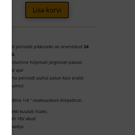
Lisa korvi
Rendi perioodi pikkuseks on arvestatud
24
tundi.
Tagastamine hiljemalt järgmisel päeval
samal ajal
Pikema perioodi puhul palun küsi eraldi
pakkumist.
Kompaktne 1/4 ” sisekuuskant kiirpadrun.
Komplekti kuulub lisaks:
2x 5ah 18V akud
akulaadija