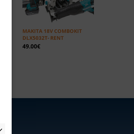
M X
MAKITA 18V COMBOKIT
DLX5032T- RENT
49.00
€