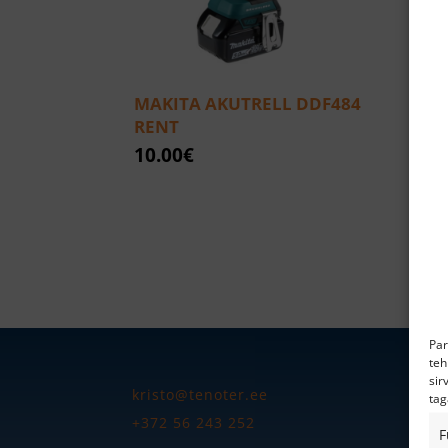
MAKITA AKUTRELL DDF484
MAK
RENT
DHS
10.00
€
10.
Par
teh
sir
kristo@tenoter.ee
tag
+372 56 243 252
F