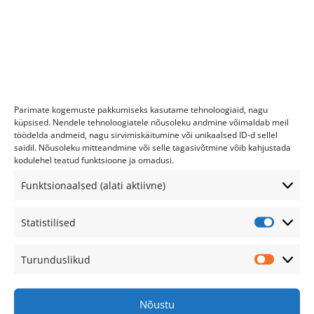
kristo@tenoter.ee
+372 56 243 252
Parimate kogemuste pakkumiseks kasutame tehnoloogiaid, nagu
küpsised. Nendele tehnoloogiatele nõusoleku andmine võimaldab meil
Reg. kood 11385492
töödelda andmeid, nagu sirvimiskäitumine või unikaalsed ID-d sellel
saidil. Nõusoleku mitteandmine või selle tagasivõtmine võib kahjustada
Tenoter OÜ, Kotka 14, Tallinn
kodulehel teatud funktsioone ja omadusi.
LHV: EE247700771002618635
Funktsionaalsed (alati aktiivne)
Lahtiolekuajad:
Statistilised
Statistil
Esmaspäev
10–19
Turunduslikud
Turundu
Teisipäev
10–19
Kolmapäev
10–19
Nõustu
Neljapäev
10–19