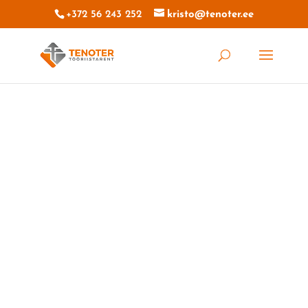
+372 56 243 252
kristo@tenoter.ee
TOOTEKATEGOORIAD
ATV
NIIDUTEHNIKA
TRAKTORI SEADMED
PAKETID
PUHASTUSMASINAD
SURVEPESURID