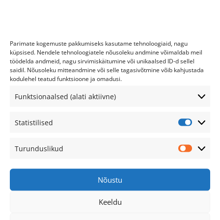
kristo@tenoter.ee
+372 56 243 252
Parimate kogemuste pakkumiseks kasutame tehnoloogiaid, nagu
küpsised. Nendele tehnoloogiatele nõusoleku andmine võimaldab meil
Reg. kood 11385492
töödelda andmeid, nagu sirvimiskäitumine või unikaalsed ID-d sellel
saidil. Nõusoleku mitteandmine või selle tagasivõtmine võib kahjustada
Tenoter OÜ, Kotka 14, Tallinn
kodulehel teatud funktsioone ja omadusi.
LHV: EE247700771002618635
Funktsionaalsed (alati aktiivne)
Lahtiolekuajad:
Statistilised
Statistil
Esmaspäev
10–19
Turunduslikud
Turundu
Teisipäev
10–19
Kolmapäev
10–19
Nõustu
Neljapäev
10–19
Keeldu
Reede
10–21
Laupäev
11–17