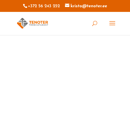
+372 56 243 252
kristo@tenoter.ee
TOOTEKATEGOORIAD
ATV
NIIDUTEHNIKA
TRAKTORI SEADMED
PAKETID
PUHASTUSMASINAD
SURVEPESURID